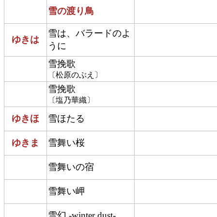
雪の渡り鳥
雪は、バラードのよ
ゆきは
うに
雪挽歌
〔松原のぶえ〕
雪挽歌
〔塩乃華織〕
ゆきほ
雪ほたる
ゆきま
雪舞い桜
雪舞いの宿
雪舞い岬
雪幻 -winter dust-