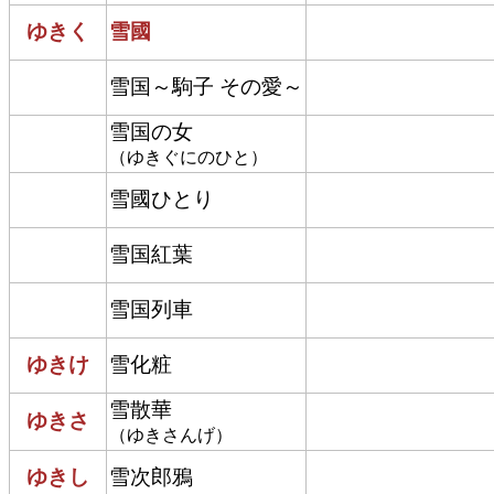
ゆきく
雪國
雪国～駒子 その愛～
雪国の女
（ゆきぐにのひと）
雪國ひとり
雪国紅葉
雪国列車
ゆきけ
雪化粧
雪散華
ゆきさ
（ゆきさんげ）
ゆきし
雪次郎鴉