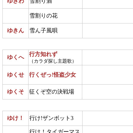
ゆきわ
雪割り酒
雪割りの花
ゆきん
雪ん子風唄
行方知れず
ゆくへ
（カラダ探し主題歌）
ゆくせ
行くぜっ!怪盗少女
ゆくそ
征くぞ空の決戦場
ゆけ！
行け!ザンボット3
行け！タイガーマス