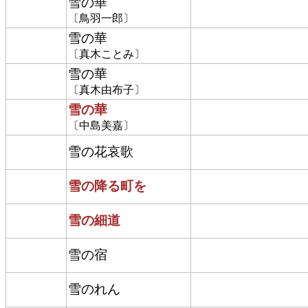
雪の華
〔鳥羽一郎〕
雪の華
〔真木ことみ〕
雪の華
〔真木由布子〕
雪の華
〔中島美嘉〕
雪の花哀歌
雪の降る町を
雪の細道
雪の宿
雪のれん