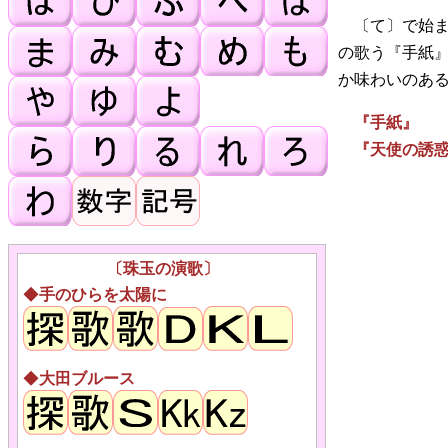
〔て〕で始ま
の歌う『手紙
か味わいのあ
『手紙』 
『天使の誘惑
〔珠玉の演歌〕
◆
手のひらを太陽に
◆
大田ブルース