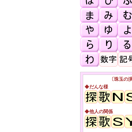
〔珠玉の
◆
だんな様
◆
他人の関係