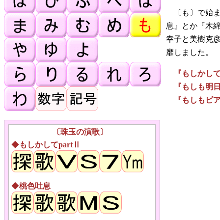
〔も〕で始ま
息』とか『木
幸子と美樹克彦
靡しました。
『もしかして
『もしも明
『もしもピア
〔珠玉の演歌〕
◆
もしかしてpartⅡ
◆
桃色吐息