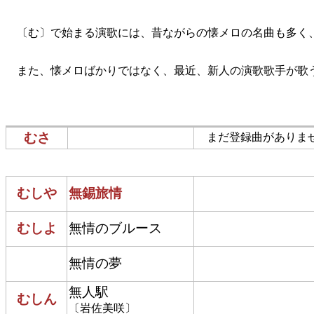
〔む〕で始まる演歌には、昔ながらの懐メロの名曲も多く
また、懐メロばかりではなく、最近、新人の演歌歌手が歌
むさ
まだ登録曲がありま
むしや
無錫旅情
むしよ
無情のブルース
無情の夢
無人駅
むしん
〔岩佐美咲〕