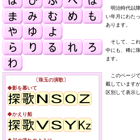
明治時代以降
い年月にわた
あります。
そして、これ
中にも、稀に
ます。
このページで
〔珠玉の演歌〕
載しています
◆
影を慕いて
区別して表示
◆
かえり船