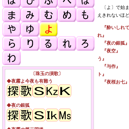
〔よ〕で始ま
えきれないほ
『酔いしれて
れ』
『夜の銀狐』
『夜空』 
う』
『与作』 
〔珠玉の演歌〕
ト』
◆
夜霧よ今夜も有難う
『夜桜お七』
◆
夜の銀狐