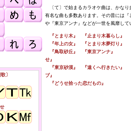
〔て〕で始まるカラオケ曲は、かなり
有名な曲も多数あります。その昔には『
や『東京アンナ』などが一世を風靡して
『とまり木』 『止まり木暮らし』 
『年上の女』 『とまり木夢灯り』 
『鳥取砂丘』 『東京アンナ』 『
せ』
『東京砂漠』 『遠くへ行きたい』 
演歌〕
ブ』
『どうせ拾った恋だもの』
せ