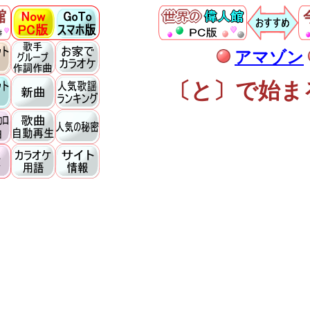
アマゾン
〔と〕で始ま