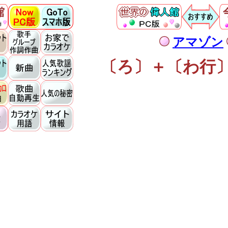
アマゾン
〔ろ〕＋〔わ行〕の