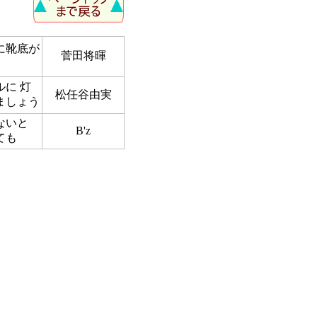
に靴底が
菅田将暉
ルに 灯
松任谷由実
ましょう
ないと
B'z
ても