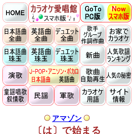
アマゾン
〔は〕で始まる