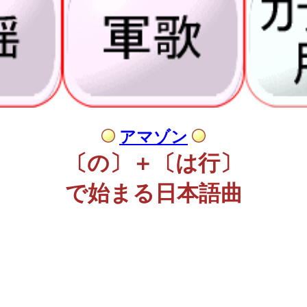
アマゾン
〔の〕＋〔は行〕
で始まる日本語曲