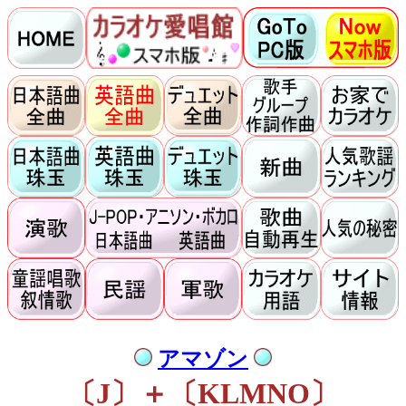
アマゾン
〔J〕＋〔KLMNO〕