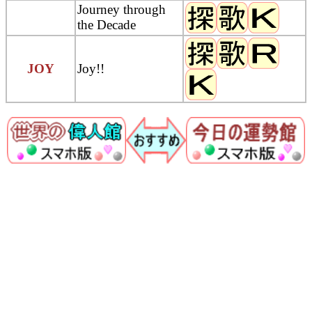
Journey through
the Decade
JOY
Joy!!